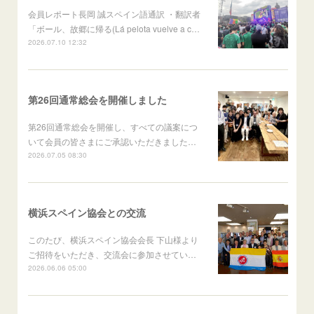
会員レポート長岡 誠スペイン語通訳 ・翻訳者
「ボール、故郷に帰る(Lá pelota vuelve a c…
2026.07.10 12:32
第26回通常総会を開催しました
第26回通常総会を開催し、すべての議案につ
いて会員の皆さまにご承認いただきました…
2026.07.05 08:30
横浜スペイン協会との交流
このたび、横浜スペイン協会会長 下山様より
ご招待をいただき、交流会に参加させてい…
2026.06.06 05:00