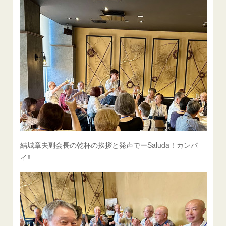
結城章夫副会長の乾杯の挨拶と発声でーSaluda！カンパ
イ‼