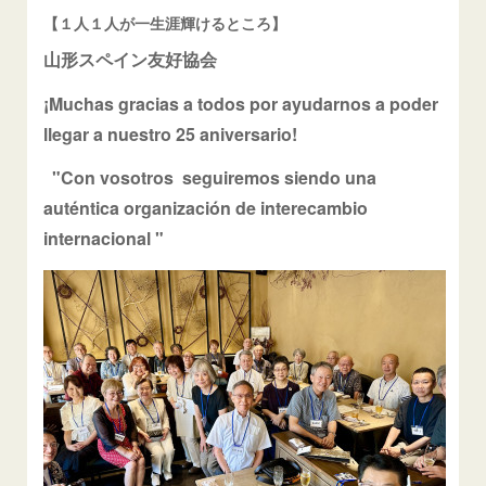
【１人１人が一生涯輝けるところ】
山形スペイン友好協会
¡Muchas gracias a todos por ayudarnos a poder
llegar a nuestro 25 aniversario!
"C
on vosotros
seguiremos siendo una
auténtica organización de interecambio
internacional "