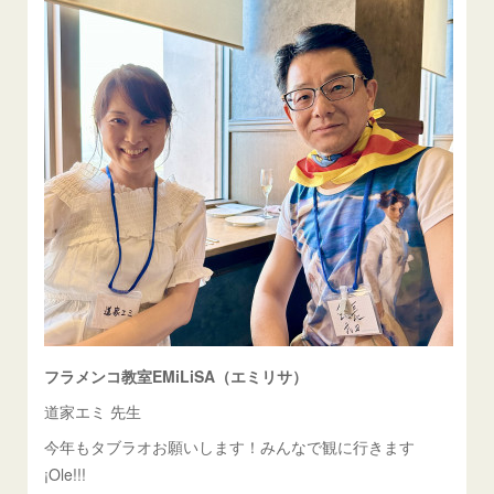
フラメンコ教室EMiLiSA（エミリサ）
道家エミ 先生
今年もタブラオお願いします！みんなで観に行きます
¡Ole!!!