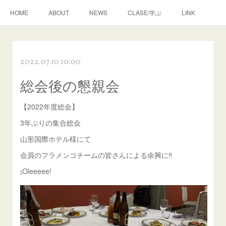
HOME
ABOUT
NEWS
CLASE/学ぶ
LINK
2022.07.10 10:00
総会後の懇親会
【2022年度総会】
3年ぶりの集合総会
山形国際ホテル様にて
会員のフラメンコチームの皆さんによる余興に‼
¡Oleeeee!