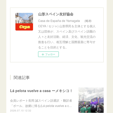
山形スペイン友好協会
Casa de España de Yamagata (略称
CEYA / セジャ) 山形県民を主体とする個人
又は団体が、スペイン及びスペイン語圏の
人々と友好活動、経済、文化、観光交流の
推進を行い、相互理解と国際親善に寄与す
ることを目的とする。
フォロー
関連記事
Lá pelota vuelve a casa ーメキシコ！
会員レポート長岡 誠スペイン語通訳 ・翻訳者
「ボール、故郷に帰る(Lá pelota vuelve a c…
2026.07.10 12:32