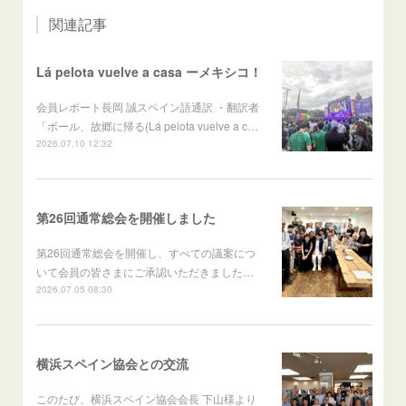
関連記事
Lá pelota vuelve a casa ーメキシコ！
会員レポート長岡 誠スペイン語通訳 ・翻訳者
「ボール、故郷に帰る(Lá pelota vuelve a c…
2026.07.10 12:32
第26回通常総会を開催しました
第26回通常総会を開催し、すべての議案につ
いて会員の皆さまにご承認いただきました…
2026.07.05 08:30
横浜スペイン協会との交流
このたび、横浜スペイン協会会長 下山様より