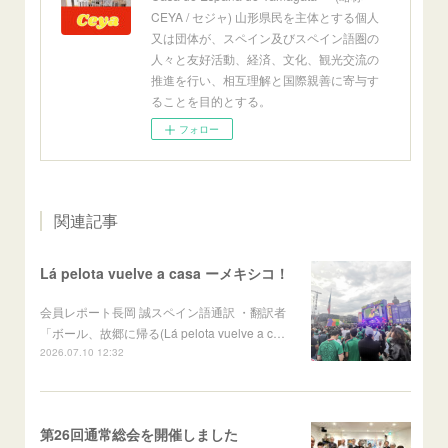
CEYA / セジャ) 山形県民を主体とする個人
又は団体が、スペイン及びスペイン語圏の
人々と友好活動、経済、文化、観光交流の
推進を行い、相互理解と国際親善に寄与す
ることを目的とする。
フォロー
関連記事
Lá pelota vuelve a casa ーメキシコ！
会員レポート長岡 誠スペイン語通訳 ・翻訳者
「ボール、故郷に帰る(Lá pelota vuelve a c…
2026.07.10 12:32
第26回通常総会を開催しました