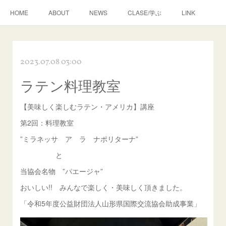
HOME
ABOUT
NEWS
CLASE/学ぶ
LINK
2023.07.08 03:00
ラテン料理教室
【美味しく楽しむラテン・アメリカ】講座
第2回：料理教室
”ミラネッサ ア ラ ナポリターナ”
と
当協会名物 ”パエージャ”
おいしい!! みんなで楽しく・美味しく頂きました。
「令和5年度公益財団法人山形県国際交流協会助成事業」