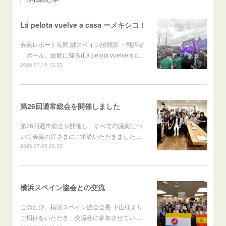
Lá pelota vuelve a casa ーメキシコ！
会員レポート長岡 誠スペイン語通訳 ・翻訳者
「ボール、故郷に帰る(Lá pelota vuelve a c…
2026.07.10 12:32
第26回通常総会を開催しました
第26回通常総会を開催し、すべての議案につ
いて会員の皆さまにご承認いただきました…
2026.07.05 08:30
横浜スペイン協会との交流
このたび、横浜スペイン協会会長 下山様より
ご招待をいただき、交流会に参加させてい…