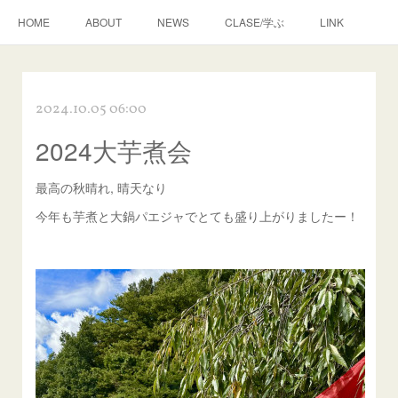
HOME
ABOUT
NEWS
CLASE/学ぶ
LINK
2024.10.05 06:00
2024大芋煮会
最高の秋晴れ, 晴天なり
今年も芋煮と大鍋パエジャでとても盛り上がりましたー！