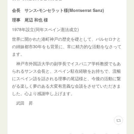
会長 サンス•モンセラット様(Montserrat Sanz)
理事 尾辺 和也 様
1978年設立(同年スペイン憲法成立)
世界に開かれた港町神戸の歴史を礎として、バルセロナと
の姉妹都市30年をも背景に、常に精力的な活動をなさって
ます。
神戸市外国語大学の副学長でイスパニア学科教授でもあ
られるサンス会長と、スペイン駐在経験をお持ちで、流暢
にスペイン語を話される理事の尾辺様と、今後の活動に繋
がる楽しく夢のある大変有意義な会談をさせていただきま
した。心より感謝申し上げます。
武田 昇