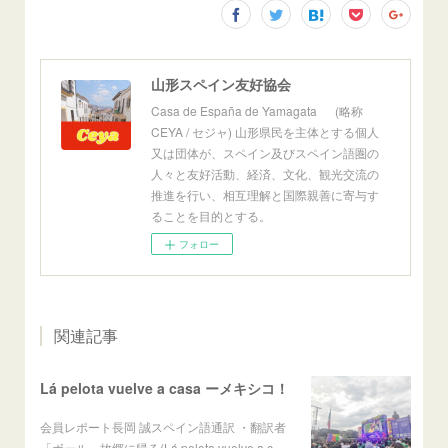
山形スペイン友好協会
Casa de España de Yamagata (略称
CEYA / セジャ) 山形県民を主体とする個人
又は団体が、スペイン及びスペイン語圏の
人々と友好活動、経済、文化、観光交流の
推進を行い、相互理解と国際親善に寄与す
ることを目的とする。
フォロー
関連記事
Lá pelota vuelve a casa ーメキシコ！
会員レポート長岡 誠スペイン語通訳 ・翻訳者
「ボール、故郷に帰る(Lá pelota vuelve a c…