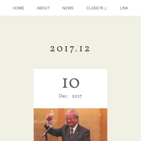
HOME
ABOUT
NEWS
CLASE/学ぶ
LINK
2017
.
12
10
Dec
2017