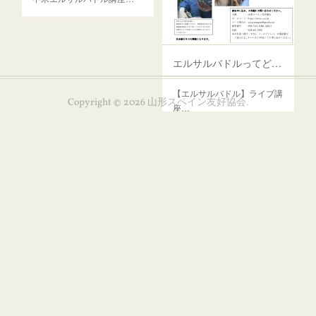
エルサルバドルってどんな国？8月27日
【エルサルバドル】ライブ講
Copyright ©
2026
山形スペイン友好協会
.
座…