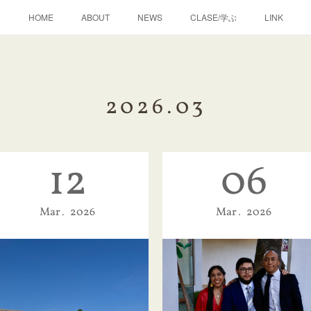
HOME
ABOUT
NEWS
CLASE/学ぶ
LINK
2026
.
03
12
06
Mar
2026
Mar
2026