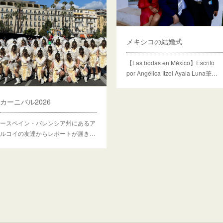
メキシコの結婚式
【Las bodas en México】Escrito
por Angélica Itzel Ayala Luna筆…
カーニバル2026
ースペイン・バレンシア州にあるア
ルコイの友達からレポートが届き…