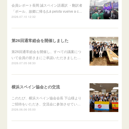
会員レポート長岡 誠スペイン語通訳 ・翻訳者
「ボール、故郷に帰る(Lá pelota vuelve a c…
2026.07.10 12:32
第26回通常総会を開催しました
第26回通常総会を開催し、すべての議案につ
いて会員の皆さまにご承認いただきました…
2026.07.05 08:30
横浜スペイン協会との交流
このたび、横浜スペイン協会会長 下山様より
ご招待をいただき、交流会に参加させてい…
2026.06.06 05:00