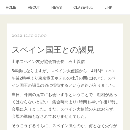
HOME
ABOUT
NEWS
CLASE/学ぶ
LINK
2022.12.10 07:00
スペイン国王との謁見
山形スペイン友好協会前会長 石山義信
5年前になりますが、スペイン大使館から、4月6日（木）
午後2時半より東京帝国ホテルの牡丹の間において、スペ
イン国王の謁見の儀に招待するという連絡が入りました。
当日、外国の元首にお会いするということで、粗相があっ
てはならないと思い、集合時間より1時間も早い午後1時に
会場に入りました。まだ、スペイン大使館の人はおらず、
会場の準備もなされておりませんでした。
そうこうするうちに、スペイン風なのか、何となく受付が