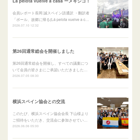
Lá pelota vuelve a casa ーメキシコ！
会員レポート長岡 誠スペイン語通訳 ・翻訳者
「ボール、故郷に帰る(Lá pelota vuelve a c…
2026.07.10 12:32
第26回通常総会を開催しました
第26回通常総会を開催し、すべての議案につ
いて会員の皆さまにご承認いただきました…
2026.07.05 08:30
横浜スペイン協会との交流
このたび、横浜スペイン協会会長 下山様より
ご招待をいただき、交流会に参加させてい…
2026.06.06 05:00