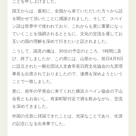
ことを申し上げました。
国王からは、最初に、全国から来ていただいた方々から話
を聞かせて頂いたことに感謝されました。そして、スペイ
ン語は世界中で使われており、これからも更に重要になっ
ていくことを強調されるとともに、文化の交流を通してお
互いの国の理解を深めて行きたいと話されました。
こうして、謁見の儀は、30分の予定のところ、1時間に及
び、終了しましたが、この席には、山形から、前日4月5日
に設立された一般社団法人支倉常長日西文化協会の九里理
事長も出席されておりましたので、連携を深めようという
ことで一致しました。
更に、前年の芋煮会に来てくれた横浜スペイン協会の下山
会長ともお会いし、有楽町駅付近で酒を飲みながら、交流
を深めてきました。
外国の元首に拝謁できたことは、光栄なことであり、生涯
の記念になる出来事でした。