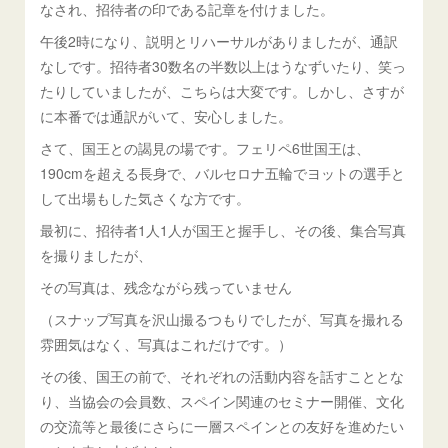
なされ、招待者の印である記章を付けました。
午後2時になり、説明とリハーサルがありましたが、通訳
なしです。招待者30数名の半数以上はうなずいたり、笑っ
たりしていましたが、こちらは大変です。しかし、さすが
に本番では通訳がいて、安心しました。
さて、国王との謁見の場です。フェリペ6世国王は、
190cmを超える長身で、バルセロナ五輪でヨットの選手と
して出場もした気さくな方です。
最初に、招待者1人1人が国王と握手し、その後、集合写真
を撮りましたが、
その写真は、残念ながら残っていません
（スナップ写真を沢山撮るつもりでしたが、写真を撮れる
雰囲気はなく、写真はこれだけです。）
その後、国王の前で、それぞれの活動内容を話すこととな
り、当協会の会員数、スペイン関連のセミナー開催、文化
の交流等と最後にさらに一層スペインとの友好を進めたい