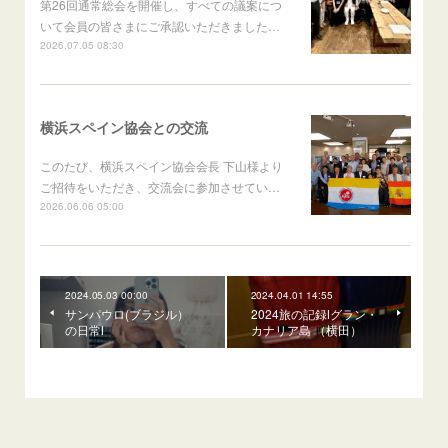
第26回通常総会を開催し、すべての議案につ
いて会員の皆さまにご承認いただきました…
2026.07.05 08:30
横浜スペイン協会との交流
このたび、横浜スペイン協会会長 下山様より
ご招待をいただき、交流会に参加させてい…
2026.06.06 05:00
2024.05.03 00:00
2024.04.01 14:55
サンパウロ(ブラジル）
2024旅の記録Ⅰグラン・
の日常Ⅰ
カナリア島 （横田）