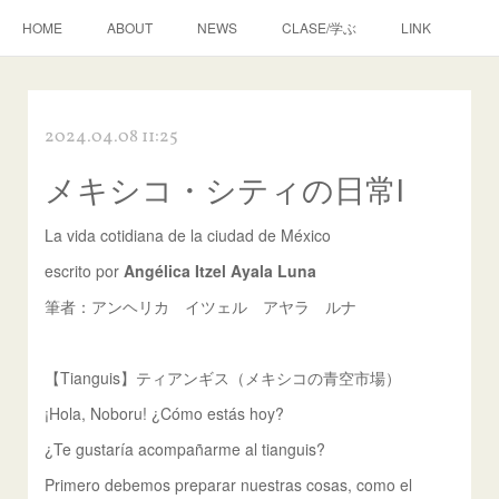
HOME
ABOUT
NEWS
CLASE/学ぶ
LINK
2024.04.08 11:25
メキシコ・シティの日常Ⅰ
La vida cotidiana de la ciudad de México
escrito por
Angélica Itzel Ayala Luna
筆者：アンヘリカ イツェル アヤラ ルナ
【Tianguis】ティアンギス（メキシコの青空市場）
¡Hola, Noboru! ¿Cómo estás hoy?
¿Te gustaría acompañarme al tianguis?
Primero debemos preparar nuestras cosas, como el