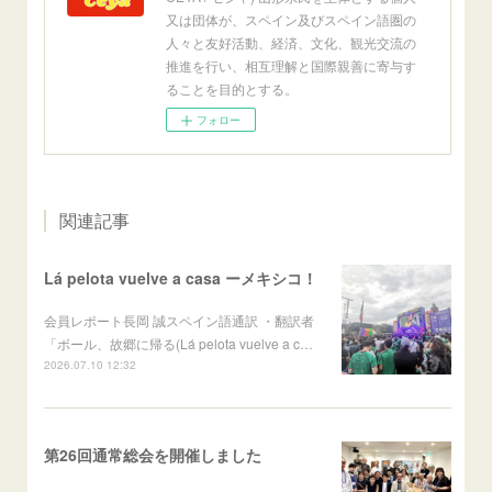
又は団体が、スペイン及びスペイン語圏の
人々と友好活動、経済、文化、観光交流の
推進を行い、相互理解と国際親善に寄与す
ることを目的とする。
フォロー
関連記事
Lá pelota vuelve a casa ーメキシコ！
会員レポート長岡 誠スペイン語通訳 ・翻訳者
「ボール、故郷に帰る(Lá pelota vuelve a c…
2026.07.10 12:32
第26回通常総会を開催しました