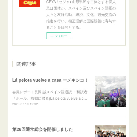
CEYA / セジャ) 山形県民を主体とする個人
又は団体が、スペイン及びスペイン語圏の
人々と友好活動、経済、文化、観光交流の
推進を行い、相互理解と国際親善に寄与す
ることを目的とする。
フォロー
関連記事
Lá pelota vuelve a casa ーメキシコ！
会員レポート長岡 誠スペイン語通訳 ・翻訳者
「ボール、故郷に帰る(Lá pelota vuelve a c…
2026.07.10 12:32
第26回通常総会を開催しました