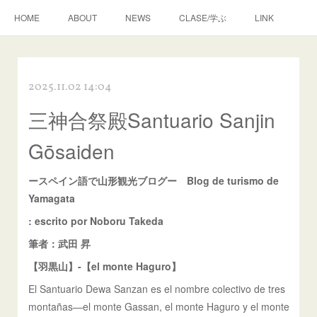
HOME
ABOUT
NEWS
CLASE/学ぶ
LINK
2025.11.02 14:04
三神合祭殿Santuario Sanjin
Gōsaiden
ースペイン語で山形観光ブログー Blog de turismo de
Yamagata
:
escrito por Noboru Takeda
筆者：武田 昇
【羽黒山】-【el monte Haguro】
El Santuario Dewa Sanzan es el nombre colectivo de tres
montañas—el monte Gassan, el monte Haguro y el monte