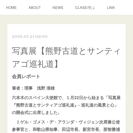
HOME
ABOUT
NEWS
CLASE/学ぶ
LINK
2026.01.21 09:00
写真展【熊野古道とサンティ
アゴ巡礼道】
会員レポート
筆者：理事 浅野 清雄
六本木のスペイン大使館で、１月22日から始まる「写真展
『熊野古道とサンティアゴ巡礼道』- 巡礼道の風景と心」
の開会式に出席しました。
ミゲル・ゴメス・デ・アランダ・ヴィジェン次席兼公使
参事官と、和歌山県知事、田辺市長、新宮市長、那智勝浦