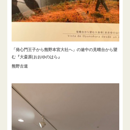
「発心門王子から熊野本宮大社へ」の途中の見晴台から望
む『大斎原(おおゆのはら』
熊野古道