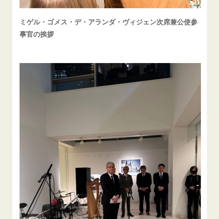
ミゲル・ゴメス・デ・アランダ・ヴィジェン次席兼公使参
事官の挨拶