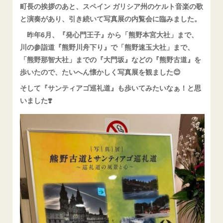
町長の挨拶のあと、スペイン ガリシア州のケルト音楽の歌
と演奏があり、引き続いて写真展の内覧会に臨みました。
昨年6月、『発心門王子』から「熊野本宮大社」まで、
川の参詣道『熊野川舟下り』で「熊野速玉大社」まで、
「熊野那智大社」までの『大門坂』などの『熊野古道』を
歩いたので、たいへん懐かしく写真展を観ました😊
そして『サンティアゴ巡礼道』も歩いてみたいなぁ！と思
いました❣️