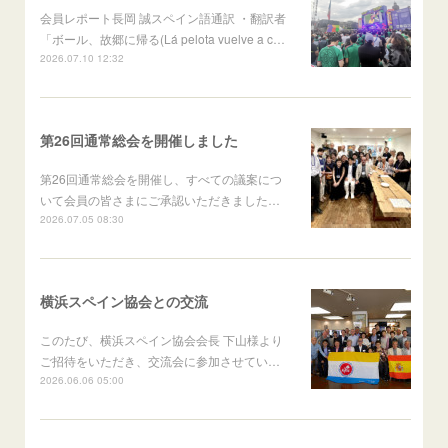
会員レポート長岡 誠スペイン語通訳 ・翻訳者
「ボール、故郷に帰る(Lá pelota vuelve a c…
2026.07.10 12:32
第26回通常総会を開催しました
第26回通常総会を開催し、すべての議案につ
いて会員の皆さまにご承認いただきました…
2026.07.05 08:30
横浜スペイン協会との交流
このたび、横浜スペイン協会会長 下山様より
ご招待をいただき、交流会に参加させてい…
2026.06.06 05:00